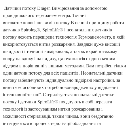
Датчики потоку Dräger. Вимірювання за допомогою
провідникового термоанемометра: Точне і
високотехнологічне вимір потоку В основі принципу роботи
датчиків Spirolog®, SpiroLife® і неонатальних датчиків
потоку лежить перевірена технологія Термоанемометр, в якій
використовується нитка розжарення. Завдяки дуже високій
швидкості і точності вимірювань, а також вкрай низькому
опору на вдиху і на видиху, ця технологія є однозначним
лідером в порівнянні з іншими методами. Вам потрібен тільки
один датчик потоку для всіх пацієнтів. Неонатальні датчики
потоку забезпечують індивідуально підібрані настройки, за
винятком особливих потреб новонароджених у відділенні
інтенсивної терапії. Стерилізується неонатальні датчики
потоку і датчики SpiroLife® поєднують в собі переваги
технології із застосуванням нитки розжарювання і
можливості стерилізації. таким чином, вони бездоганно
інтегруються в процес стерилізації обладнання та