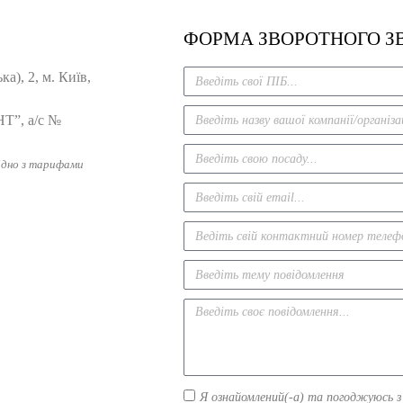
ФОРМА ЗВОРОТНОГО З
а), 2, м. Київ,
Т”, а/с №
гідно з тарифами
Я ознайомлений(-а) та погоджуюсь 