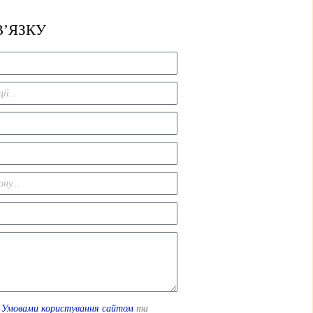
В’ЯЗКУ
з
Умовами користування сайтом
та