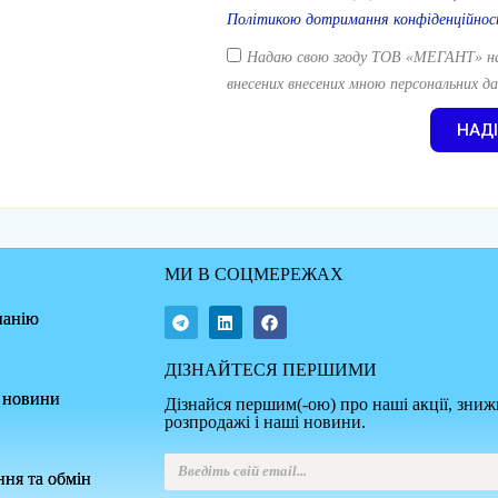
Політикою дотримання конфіденційнос
Надаю свою згоду ТОВ «МЕГАНТ» на
внесених внесених мною персональних да
НАД
МИ В СОЦМЕРЕЖАХ
панію
ДІЗНАЙТЕСЯ ПЕРШИМИ
а новини
Дізнайся першим(-ою) про наші акції, зниж
розпродажі і наші новини.
ня та обмін